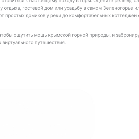
товиться к настоящему походу в горы. Оцените рельеф, сло
у отдыха, гостевой дом или усадьбу в самом Зеленогорье 
т простых домиков у реки до комфортабельных коттеджей с
чтобы ощутить мощь крымской горной природы, и заброниру
о виртуального путешествия.