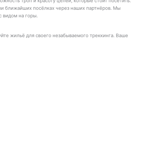
жность троп и красоту целей, которые стоит посетить.
или ближайших посёлках через наших партнёров. Мы
 видом на горы.
йте жильё для своего незабываемого треккинга. Ваше