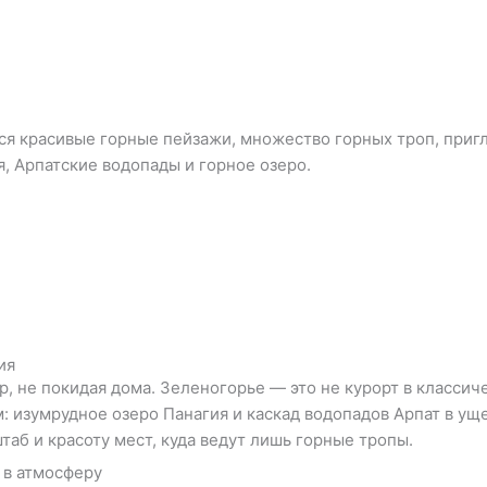
тся красивые горные пейзажи, множество горных троп, при
, Арпатские водопады и горное озеро.
ия
р, не покидая дома. Зеленогорье — это не курорт в класси
 изумрудное озеро Панагия и каскад водопадов Арпат в ущ
таб и красоту мест, куда ведут лишь горные тропы.
 в атмосферу