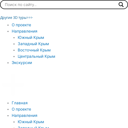
Перейти
к
содержимому
Другие 3D туры>>>
Главная
О проекте
Направления
Южный Крым
Западный Крым
Восточный Крым
Центральный Крым
Экскурсии
Главная
О проекте
Направления
Южный Крым
Западный Крым