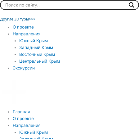
Перейти
к
содержимому
Другие 3D туры>>>
Главная
О проекте
Направления
Южный Крым
Западный Крым
Восточный Крым
Центральный Крым
Экскурсии
Главная
О проекте
Направления
Южный Крым
Западный Крым